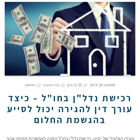
על
רכישת
ספטמבר 18, 2024
12:50 pm
admin
סגור לתגובות
נדל"ן
בחו"ל
–
כיצד
רכישת נדל"ן בחו"ל – כיצד
עורך
דין
להגירה
יכול
עורך דין להגירה יכול לסייע
לסייע
בהגשמת
החלום
בהגשמת החלום
בעידן הגלובלי של ימינו, רכישת נדל"ן בחו"ל הפכה לאפשרות מפתה עבור