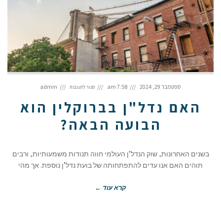
על
האם
ספטמבר 29, 2024
7:58 am
admin
סגור לתגובות
נדל"ן
בברוקלין
הוא
הבועה
האם נדל"ן בברוקלין הוא
הבאה?
הבועה הבאה?
בשנים האחרונות, שוק הנדל"ן העולמי חווה תנודות משמעותיות, ורבים
תוהים האם אנו עדים להתפתחותה של בועת נדל"ן נוספת. אך מהי
קרא עוד ←