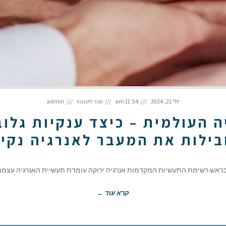
על
מהפכה
יולי 21, 2024
11:54 am
admin
סגור לתגובות
ירוקה
בתעשייה
העולמית
–
 העולמית – כיצד ענקיות גלובל
כיצד
ענקיות
גלובליות
וחברות
בילות את המעבר לאנרגיה נקיי
כמו
בזן
מובילות
את
המעבר
לאנרגיה
נקייה
 רשימת התעשיות המקדמות אנרגיה ירוקה עומדת תעשיית האנרגיה עצמה. חברות ענק כמו
קרא עוד ←