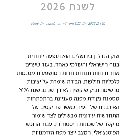
לשנת 2026
על
הזדמנויות
מרץ 2, 2026
8:12 pm
r6eiy
סגור לתגובות
נדל"ן
בבירה:
ניתוח
מגמות,
שכונות
מתפתחות
וכדאיות
כלכלית
לשנת
2026
שוק הנדל"ן בירושלים הוא תופעה ייחודית
בנוף הישראלי והעולמי כאחד. בעוד שערים
אחרות חוות תנודות חדות המושפעות ממגמות
כלכליות חולפות, הבירה שומרת על יציבות
מרשימה וביקוש קשיח לאורך שנים. שנת 2026
מסמנת נקודת מפנה מעניינת בהתפתחות
האורבנית של העיר, כאשר פרויקטים של
התחדשות עירונית מבשילים לצד שימור
מוקפד של שכונות היסטוריות. עבור הרוכש
הפוטנציאלי, המצב יוצר מפת הזדמנויות