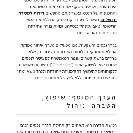
אינו מעודכן או אינו משקף את המציאות המשפטית
והתכנונית של הנכס. כאשר אתם מחפשים
דירות למכירה
ירושלים
, חשוב לבצע בדיקת עומק הכוללת את המצב
הרישומי (טאבו/מינהל/כנסייה), זכויות בנייה עתידיות
ותוכניות מתאר אזוריות.
בג'קי נכסים והשקעות, אנו מפעילים מערך איתור ממוקד.
אנו לא מסתפקים בלוחות המודעות הציבוריים, אלא
נעזרים ברשת קשרים ענפה המאפשרת לנו גישה לנכסים
שטרם יצאו לשיווק המוני ("Off-Market"). גישה זו מאפשרת
ללקוחותינו להיחשף להזדמנויות ייחודיות ולנהל משא ומתן
בתנאים נוחים יותר, ללא לחץ של מתחרים רבים.
הערך המוסף: שיפוץ,
השבחה וניהול
רכישת הדירה היא לעיתים רק תחילת הדרך. נכסים רבים
בירושלים, במיוחד באזורים המבוקשים, הם נכסים וותיקים