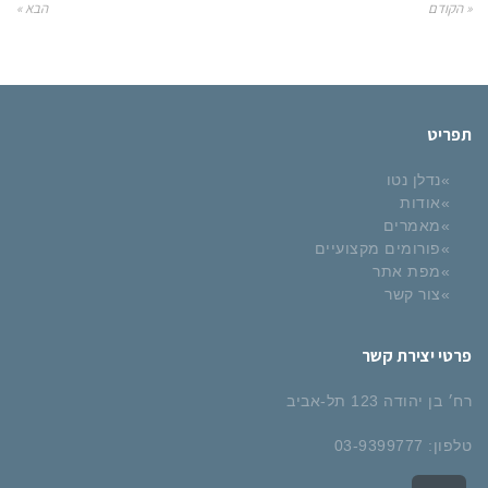
« הקודם
הבא »
תפריט
נדלן נטו
אודות
מאמרים
פורומים מקצועיים
מפת אתר
צור קשר
פרטי יצירת קשר
רח׳ בן יהודה 123 תל-אביב
טלפון: 03-9399777