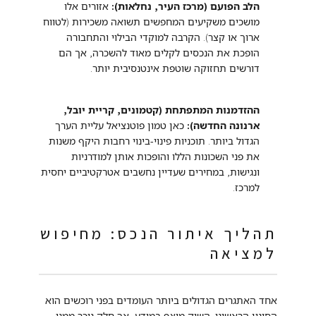
הלב הפועם (מרכז העיר, נחלאות):
אזורים אלו
מושכים משקיעים המחפשים תשואה משכירות (לטווח
ארוך או קצר). הקרבה למוקדי הבילוי והתחבורה
הופכת את הנכסים לקלים מאוד להשכרה, אך הם
דורשים תחזוקה שוטפת אינטנסיבית יותר.
ההזדמנות המתפתחת (קטמונים, קריית יובל,
ארנונה החדשה):
כאן טמון פוטנציאל עליית הערך
הגדול ביותר. תוכניות פינוי-בינוי רחבות היקף משנות
את פני השכונות הללו והופכות אותן למודרניות
ונגישות, במחירים שעדיין נחשבים אטרקטיביים יחסית
למרכז.
תהליך איתור הנכס: מחיפוש
למציאה
אחד האתגרים הגדולים ביותר העומדים בפני רוכשים הוא
הסינון הראשוני. השוק מוצף במידע, אך חלק ניכר ממנו