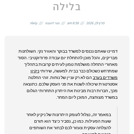
בלילה
על
השקט
מרץ 19, 2026
8:58 am
r6eiy
סגור לתגובות
שמקדם
פרודוקטיביות:
המדריך
ליום
עבודה
יעיל
שמתחיל
בלילה
דמיינו שאתם נכנסים למשרד בבוקר והאוויר נקי. השולחנות
מבריקים, והכל מוכן להתחלת יום עבודה פרודוקטיבי. הסוד
מאחורי התחלה מושלמת טמון לעיתים קרובות בתהליך
שמתרחש כשכולם כבר בבית. למעשה, שירותי
ניקיון
משרדים בערב
הם לא רק עניין של נוחות. זוהי החלטה
אסטרטגית שיכולה לשנות את פני העסק שלכם. כתוצאה
מכך, חברות רבות מבינות את היתרון התחרותי הגלום
במשרד מצוחצח, המוכן ליום המחר.
במאמר זה, נצלול לעומק היתרונות של ניקיון לאחר
שעות הפעילות. כמו כן, נסביר כיצד הוא תורם
להצלחה עסקית ונעזור לכם לבחור את השותפים