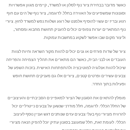
כאשר מדובר בבחירת ציור נוף לסלון או למשרד, קיימים מגוון אפשרויות
וסגנונות שמשפיעים על האווירה בחלל. לדוגמה, ציור נוף של הים עם חוף
רגוע ובריז ים עשוי להוסיף אלמנט של רוגע ושלוות נפש למשרד לחוץ. ציורי
נוף המתארים יערות צפופים יכולים להעניק תחושת מחבוא ומסתור,
וליצור מקום שבו אפשר לשקוע במחשבות עמוקות.
ציור של שדות פורחים או גנים יכולים להוות מקור השראה וחיות לצוות
העובדים או לבני הבית, כאשר הם מתארים את תהליך הצמיחה והפריחה
שיכול להוות אנלוגיה למוטיבציה ולהתפתחות האישית. בזכות השפע של
צבעים עשירים ופרטים קטנים, ציורים אלו גם מעניקים תחושת חופש
ופעילות בתוך החדר.
מומלץ להתאים את הסגנון של הציור למאפיינים הסביבתיים והעיצוביים
של החלל הכללי. לדוגמה, חלל מודרני שנשען על צבעים נייטרליים יכול
להרוויח מציורי נוף בעלי צבעים עזים שנותנים דגש ועניין נוסף לעיצוב
הכללי. לעומת זאת, חלל שמעוצב בסגנון עתיק יוכל להפיק הנאה מציורי