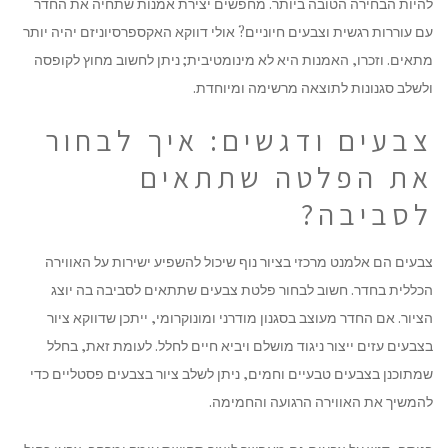
להיות הבחירה הטובה ביותר. מחפשים יצירת אמנות שתחיה את החדר
עם עוררות רגשית וצבעים חיוניים? אולי דווקא האקספרסיוניזם יהיה יותר
מתאים. וזכרו, האמנות היא לא מינומטיבית; ניתן לחשוב מחוץ לקופסה
ולשלב סגנונות לתוצאה מרשימה ומיוחדת.
צבעים ודגשים: איך לבחור
את הפלטה שתתאים
לסביבה?
צבעים הם אלמנט מרכזי בציור נוף שיכול להשפיע ישירות על האווירה
הכללית בחדר. חשוב לבחור פלטת צבעים שתתאים לסביבה בה יוצג
הציור. אם החדר מעוצב בסגנון מודרני ומונוקרומי, ייתכן שדווקא ציור
בצבעים עזים ייצור ניגוד מושלם ויביא חיים לחלל. לעומת זאת, בחלל
שמתוכנן בצבעים טבעיים וחמים, ניתן לשלב ציור בצבעים פסטליים כדי
להמשיך את האווירה הרגועה והחמימה.