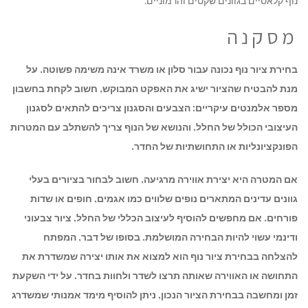
נוף קלאסיים בגוונים שקטים והרמוניים.
מסקנה
בחירת ציור נוף נכונה עבור סלון או משרד אינה משימה פשוטה. על
מנת להבטיח שהציור ישיג את האפקט המבוקש, חשוב לקחת בחשבון
מספר אלמנטים עיקריים: הצבעים והסגנון צריכים להתאים לסגנון
העיצובי הכולל של החלל, והנושא של הנוף צריך להשתלב עם המטרות
הפונקציונליות או התחושתיות של החדר.
אם המטרה היא יצירת אווירה מרגיעה, חשוב לבחור בציורים בעלי
גוונים עדינים המתארים נופים שלווים כמו אגמים, חופים או שדות
פורחים. אם מחפשים להוסיף לעיצוב הכללי של החלל, ציור צבעוני
ודינמי עשוי להיות הבחירה המושלמת. בסופו של דבר, המפתח
להצלחה בבחירת ציור נוף הוא למצוא את אותו יצירה שמשדרת את
התחושה או האווירה שאותה תרצו לשדר ולחוות בחדר. על ידי השקעת
זמן ומחשבה בבחירת הציור הנכון, ניתן להוסיף מימד אמנותי שמשדרג