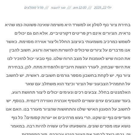
על
איך
יולי 22, 2025
12:00 am
מדור מומלצים
סגור לתגובות
בוחרים
ציור
נוף
לסלון
או
למשרד
שיצור
בחירת ציור נוף לסלון או למשרד היא משימה שאינה פשוטה כמו שהיא
השראה
ורוגע
נראית. הציורים אינם רק פריטים דקורטיביים, אלא הם גם יכולים
לשמש כמרכיב משמעותי בעיצוב החלל וליצור אווירה מסוימת. כאשר
אנו מדברים על ציורים שיכולים להשרות השראה ורוגע, חשוב להבין
את הכוח שיש לאומנות על מצב הרוח שלנו. נוף טבעי יכול להזכיר לנו
את היופי שבחוץ, לעורר רגשות חיוביים ולהפחית מתח. לכן, בבחירת
ציור נוף, יש לקחת בחשבון מספר גורמים חשובים. ראשית, יש לחשוב
על התמהיל הצבעוני של הציור וכיצד הוא משתלב עם שאר
האלמנטים בחלל. צבעים רכים ונעימים יכולים ליצור תחושת רוגע,
בעוד שצבעים עזים עשויים להוסיף אנרגיה ואווירה דינמית. בנוסף, יש
לחשוב על הסגנון האישי שלנו והתחושות שהציור מעורר בנו. האם אנו
מעדיפים נוף ים שקט, הרי געש מרהיבים או יערות קסומים? כל נוף
נושא עמו מסרים שונים, והשפעתו עלינו עשויה להיות רבה. במאמר
זה, נבחן כיצד לבחור את הציור הנכון עבורכם, תוך התמקדות