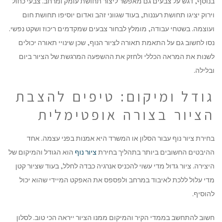
בנוסף, דגש על צבעים גם מאפשר ליצור תחושת עומק ומרחב. צבעי כחול
וירוק יציגו תחושת רעננות, בעוד שגווני זהב ואדום יוסיפו תחושת חום
ועוצמה. בשטחי עבודה, מומלץ לבחור צבעים שמקדמים ריכוז ושקט נפשי.
נסו לחשוב גם על התאמת תאורה לציור הנוף, שכן שינויי תאורה יכולים
לשנות את המראה הכללי ולחזק את ההשפעה המרגשת של הציור ביום
ובלילה.
גודל ומיקום: טיפים להצבת
הציור בצורה אופטימלית
בחירת ציור נוף עבור הסלון או המשרד היא אמנות בפני עצמה. אחד
ההיבטים החשובים ביותר בתהליך בחירת
ציור נוף
הוא הגודל והמיקום של
היצירה. ציור גדול מדי עשוי להכניס אנרגיה כבדה לחלל, בעוד שציור קטן
מדי עלול ללכת לאיבוד במרחב ולפספס את האפקט המיידי שהוא יכול
להוסיף.
חשוב להתחשב בממדי הקיר והמיקום ממנו הציור ייראה הכי טוב. לסלון