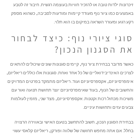
זיכרונות ילדות טובה או להזכיר חוויות בעוצמה רגשית. חיבור זה לטבע
באמצעים כמו ציור נוף מעודד קיימות ומודעות לסביבה, כשהוא מספק
רקע רגוע ומעורר השראה במיקום בו הוא תלוי.
סוגי ציורי נוף: כיצד לבחור
את הסגנון הנכון?
כאשר מדובר בבחירת ציור נוף, קיימים סגנונות שונים שיכולים להתאים
לצרכים האינדיבידואליים של כל אחד ואחת. סגנונות אלו כוללים ריאליזם,
אימפרסיוניזם, אקספרסיוניזם ועוד. ריאליזם מתמקד בפרטים המדויקים
והחשובים של הנוף, בעוד שאימפרסיוניזם יוצר תחושת תנועה ואור עם
משיכות מכחול רכות וקטנות. אקספרסיוניזם, מצד שני, מזמין לעולמות
צבעים עזים ותחושות עיניים.
בבחירת הסגנון הנכון, חשוב להתחשב בטעם האישי ובאווירה הרצויה
בחלל. אם אתה מחפש תחושה של שלווה ופורקן, ריאליזם קלאסי עשוי